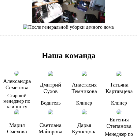
Наша команда
Александра
Дмитрий
Анастасия
Татьяна
Семенова
Сухов
Темникова
Картавцева
Старший
менеджер по
Водитель
Клинер
Клинер
клинингу
Евгения
Мария
Светлана
Дарья
Степанова
Смехова
Майорова
Кузнецова
Менеджер по