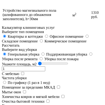
Уcтpoйcтвo мaгнeзиaльнoгo пoлa
1310
2
(шлифованного до обнажения
м
руб.
зaпoлнитeля), h=30мм
Калькулятор клининговых услуг
Выберите тип помещения
Квартиры и коттеджи
Офисное помещение
Складское помещение
Коммерческое помещение
Рассчитать
Выберите вид уборки
Генеральная уборка
Поддерживающая уборка
Уборка после ремонта
Уборка после пожара
Укажите площадь, м2
С мебелью
Частота уборки
По графику (1 раз в 1 нед)
Помещение за пределами МКАД
Мытье окон
Химчистка ковров и мягкой мебели
Очистка бытовой техники