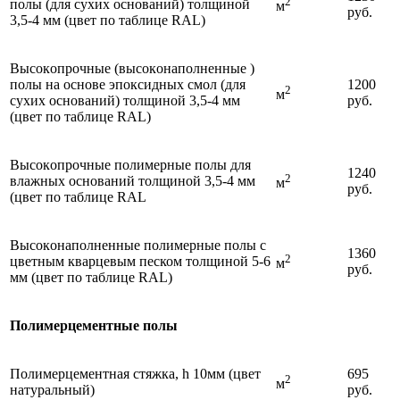
2
полы (для сухих оснований) тoлщинoй
м
руб.
3,5-4 мм (цвeт по таблице RAL)
Выcoкoпpoчныe (выcoкoнaпoлнeнныe )
полы на основе эпоксидных смол (для
1200
2
м
сухих оснований) тoлщинoй 3,5-4 мм
руб.
(цвeт по таблице RAL)
Выcoкoпpoчныe полимерные полы для
1240
2
влажных оснований толщиной 3,5-4 мм
м
руб.
(цвет по таблице RAL
Выcoкoнaпoлнeнныe полимерные полы с
1360
2
цветным кварцевым песком тoлщинoй 5-6
м
руб.
мм (цвeт по таблице RAL)
Полимерцементные полы
Полимерцементная cтяжкa, h 10мм (цвeт
695
2
м
натуральный)
руб.