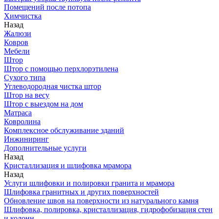
Помещений после потопа
Химчистка
Назад
Жалюзи
Ковров
Мебели
Штор
Штор с помощью перхлорэтилена
Сухого типа
Углеводородная чистка штор
Штор на весу
Штор с выездом на дом
Матраса
Ковролина
Комплексное обслуживание зданий
Инжиниринг
Дополнительные услуги
Назад
Кристаллизация и шлифовка мрамора
Назад
Услуги шлифовки и полировки гранита и мрамора
Шлифовка гранитных и других поверхностей
Обновление швов на поверхности из натурального камня
Шлифовка, полировка, кристаллизация, гидрофобизация стен
и колонн