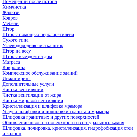
Помещений после потопа
Химчистка
Жалюзи
Ковров
Мебели
Штор
Штор с помощью перхлорэтилена
Сухого типа
Углеводородная чистка штор
Штор на весу
Штор с выездом на дом
Матраса
Ковролина
Комплексное обслуживание зданий
Инжиниринг
Дополнительные услуги
Чистка вентиляции
Чистка вентиляции от жира
Чистка жировой вентиляции
Кристаллизация и шлифовка мрамора
Услуги шлифовки и полировки гранита и мрамора
Шлифовка гранитных и других поверхностей
Обновление швов на поверхности из натурального камня
Шлифовка, полировка, кристаллизация, гидрофобизация стен
и колонн