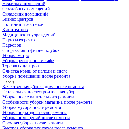
Нежилых помещений
Служебных помещений
Складских помещений
Бизнес-центров
Гостиниц и хостелов
Кинотеатров
Медицинских учреждений
Парикмахерских
Парковок
Спортзалов и фитнес-клубов
Уборка метро
Уборка ресторанов и кафе
Торговых центров
Очистка крыш от наледи и снега
Уборка помещений после ремонта
Назад
Качественная уборка дома после ремонта
Генеральная послестроительная уборка
Уборка после капитального ремонта
Особенности уборки магазина после ремонта
Уборка мусора после ремонта
Уборка подъездов после ремонта
Уборка помещений после ремонта
Срочная уборка после ремонта
Быстрая уборка таунхауса после ремонта