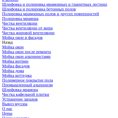
Шлифовка и полировка мраморных и гранитных лестниц
Шлифовка и полировка бетонных полов
Полировка мраморных полов и других поверхностей
Полировка мрамора
Чистка вентиляции
Чистка вентиляции от жира
Чистка жировой вентиляции
Мойка окон и фасадов
Назад
Мойка окон
Мойка окон после ремонта
Мойка окон альпинистами
Мойка витрин
Мойка фасадов
Мойка дома
Мойка коттеджа
Полимерное покрытие пола
Промышленный альпинизм
Шлифовка мрамора
Чистка кафельной плитки
Устранение запахов
Вывоз мусора
О нас
Цены