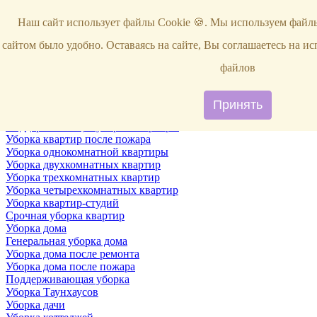
Услуги
Наш сайт использует файлы Cookie 🍪. Мы используем файлы
Уборка
Территории
сайтом было удобно. Оставаясь на сайте, Вы соглашаетесь на и
Уборка снега
ВИП-уборка
файлов
Уборка квартир
Генеральная уборка квартир
Уборка квартир после ремонта
Принять
Уборка квартир один раз в неделю
Поддерживающая уборка квартиры
Уборка квартир после пожара
Уборка однокомнатной квартиры
Уборка двухкомнатных квартир
Уборка трехкомнатных квартир
Уборка четырехкомнатных квартир
Уборка квартир-студий
Срочная уборка квартир
Уборка дома
Генеральная уборка дома
Уборка дома после ремонта
Уборка дома после пожара
Поддерживающая уборка
Уборка Таунхаусов
Уборка дачи