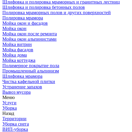
Шлифовка и полировка мраморных и гранитных лестниц
Шлифовка и полировка бетонных полов
Полировка мраморных полов и других поверхностей
Полировка мрамора
Мойка окон и фасадов
Мойка окон
Мойка окон после ремонта
Мойка окон альпинистами
Мойка витрин
Мойка фасадов
Мойка дома
Мойка коттеджа
Полимерное покрытие пола
Промышленный альпинизм
Шлифовка мрамора
Чистка кафельной плитки
Устранение запахов
Вывоз мусора
Меню
Услуги
Уборка
Назад
Территории
Уборка снега
ВИП-уборка