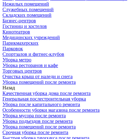
Нежилых помещений
Служебных помещений
Складских помещений
Бизнес-центров
Гостиниц и хостелов
Кинотеатров
Медицинских учреждений
Парикмахерских
Парковок
Спортзалов и фитнес-клубов
Уборка метро
Уборка ресторанов и кафе
Торговых центров
Очистка крыш от наледи и снега
Уборка помещений после ремонта
Назад
Качественная уборка дома после ремонта
Генеральная послестроительная уборка
Уборка после капитального ремонта
Особенности уборки магазина после ремонта
Уборка мусора после ремонта
Уборка подъездов после ремонта
Уборка помещений после ремонта
Срочная уборка после ремонта
Быстрая уборка таунхауса после ремонта