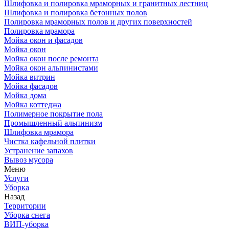
Шлифовка и полировка мраморных и гранитных лестниц
Шлифовка и полировка бетонных полов
Полировка мраморных полов и других поверхностей
Полировка мрамора
Мойка окон и фасадов
Мойка окон
Мойка окон после ремонта
Мойка окон альпинистами
Мойка витрин
Мойка фасадов
Мойка дома
Мойка коттеджа
Полимерное покрытие пола
Промышленный альпинизм
Шлифовка мрамора
Чистка кафельной плитки
Устранение запахов
Вывоз мусора
Меню
Услуги
Уборка
Назад
Территории
Уборка снега
ВИП-уборка