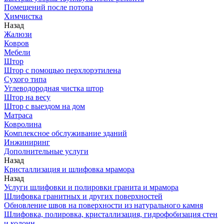
Помещений после потопа
Химчистка
Назад
Жалюзи
Ковров
Мебели
Штор
Штор с помощью перхлорэтилена
Сухого типа
Углеводородная чистка штор
Штор на весу
Штор с выездом на дом
Матраса
Ковролина
Комплексное обслуживание зданий
Инжиниринг
Дополнительные услуги
Назад
Кристаллизация и шлифовка мрамора
Назад
Услуги шлифовки и полировки гранита и мрамора
Шлифовка гранитных и других поверхностей
Обновление швов на поверхности из натурального камня
Шлифовка, полировка, кристаллизация, гидрофобизация стен
и колонн