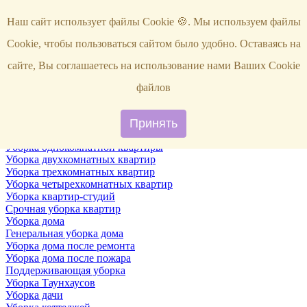
Услуги
Наш сайт использует файлы Cookie 🍪. Мы используем файлы
Уборка
Территории
Cookie, чтобы пользоваться сайтом было удобно. Оставаясь на
Уборка снега
ВИП-уборка
сайте, Вы соглашаетесь на использование нами Ваших Cookie
Уборка квартир
Генеральная уборка квартир
файлов
Уборка квартир после ремонта
Уборка квартир один раз в неделю
Поддерживающая уборка квартиры
Принять
Уборка квартир после пожара
Уборка однокомнатной квартиры
Уборка двухкомнатных квартир
Уборка трехкомнатных квартир
Уборка четырехкомнатных квартир
Уборка квартир-студий
Срочная уборка квартир
Уборка дома
Генеральная уборка дома
Уборка дома после ремонта
Уборка дома после пожара
Поддерживающая уборка
Уборка Таунхаусов
Уборка дачи