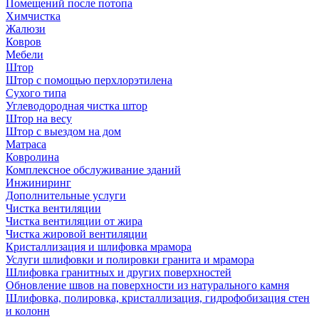
Помещений после потопа
Химчистка
Жалюзи
Ковров
Мебели
Штор
Штор с помощью перхлорэтилена
Сухого типа
Углеводородная чистка штор
Штор на весу
Штор с выездом на дом
Матраса
Ковролина
Комплексное обслуживание зданий
Инжиниринг
Дополнительные услуги
Чистка вентиляции
Чистка вентиляции от жира
Чистка жировой вентиляции
Кристаллизация и шлифовка мрамора
Услуги шлифовки и полировки гранита и мрамора
Шлифовка гранитных и других поверхностей
Обновление швов на поверхности из натурального камня
Шлифовка, полировка, кристаллизация, гидрофобизация стен
и колонн