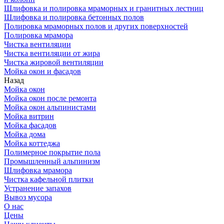
Шлифовка и полировка мраморных и гранитных лестниц
Шлифовка и полировка бетонных полов
Полировка мраморных полов и других поверхностей
Полировка мрамора
Чистка вентиляции
Чистка вентиляции от жира
Чистка жировой вентиляции
Мойка окон и фасадов
Назад
Мойка окон
Мойка окон после ремонта
Мойка окон альпинистами
Мойка витрин
Мойка фасадов
Мойка дома
Мойка коттеджа
Полимерное покрытие пола
Промышленный альпинизм
Шлифовка мрамора
Чистка кафельной плитки
Устранение запахов
Вывоз мусора
О нас
Цены