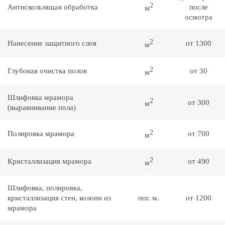
2
Антискользящая обработка
после
м
осмотра
2
Нанесение защитного слоя
от 1300
м
2
Глубокая очистка полов
от 30
м
Шлифовка мрамора
2
от 300
м
(выравнивание пола)
2
Полировка мрамора
от 700
м
2
Кристаллизация мрамора
от 490
м
Шлифовка, полировка,
кристаллизация стен, колонн из
пог. м.
от 1200
мрамора