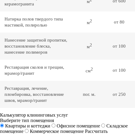
от 600
м
керамогранита
Натирка полов твердого типа
2
от 80
м
мастикой, полиролью
Нанесение защитной пропитки,
2
восстановление блеска,
от 100
м
нанесение полимеров
Реставрация сколов и трещин,
2
от 100
см
мрамор/гранит
Реставрация, лечение,
пломбировка, восстановление
пог. м.
от 250
швов, мрамор/гранит
Калькулятор клининговых услуг
Выберите тип помещения
Квартиры и коттеджи
Офисное помещение
Складское
помещение
Коммерческое помещение
Рассчитать