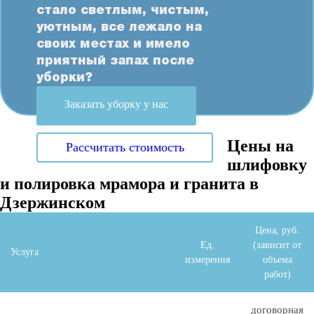
стало светлым, чистым,
уютным, все лежало на
своих местах и имело
приятный запах после
уборки?
Заказать уборку у нас
Цены на
Рассчитать стоимость
шлифовку
и полировка мрамора и гранита в
Дзержинском
Цена, руб.
Ед.
(зависит от
Услуга
измерения
объема
работ)
договорная