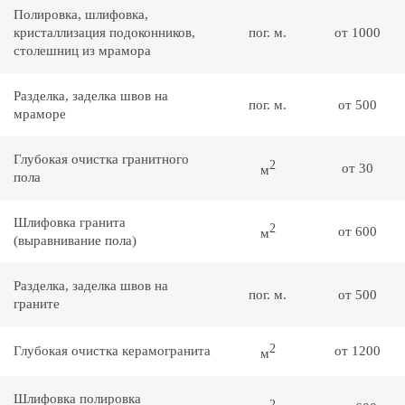
Полировка, шлифовка,
кристаллизация подоконников,
пог. м.
от 1000
столешниц из мрамора
Разделка, заделка швов на
пог. м.
от 500
мраморе
Глубокая очистка гранитного
2
от 30
м
пола
Шлифовка гранита
2
от 600
м
(выравнивание пола)
Разделка, заделка швов на
пог. м.
от 500
граните
2
Глубокая очистка керамогранита
от 1200
м
Шлифовка полировка
2