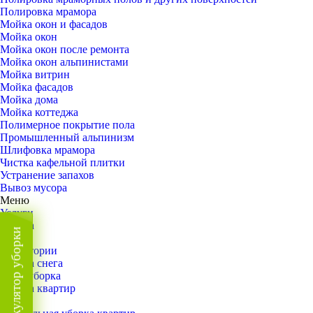
Полировка мрамора
Мойка окон и фасадов
Мойка окон
Мойка окон после ремонта
Мойка окон альпинистами
Мойка витрин
Мойка фасадов
Мойка дома
Мойка коттеджа
Полимерное покрытие пола
Промышленный альпинизм
Шлифовка мрамора
Чистка кафельной плитки
Устранение запахов
Вывоз мусора
Меню
Услуги
Уборка
Калькулятор уборки
Назад
Территории
Уборка снега
ВИП-уборка
Уборка квартир
Назад