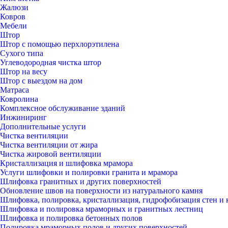
Жалюзи
Ковров
Мебели
Штор
Штор с помощью перхлорэтилена
Сухого типа
Углеводородная чистка штор
Штор на весу
Штор с выездом на дом
Матраса
Ковролина
Комплексное обслуживание зданий
Инжиниринг
Дополнительные услуги
Чистка вентиляции
Чистка вентиляции от жира
Чистка жировой вентиляции
Кристаллизация и шлифовка мрамора
Услуги шлифовки и полировки гранита и мрамора
Шлифовка гранитных и других поверхностей
Обновление швов на поверхности из натурального камня
Шлифовка, полировка, кристаллизация, гидрофобизация стен и 
Шлифовка и полировка мраморных и гранитных лестниц
Шлифовка и полировка бетонных полов
Полировка мраморных полов и других поверхностей