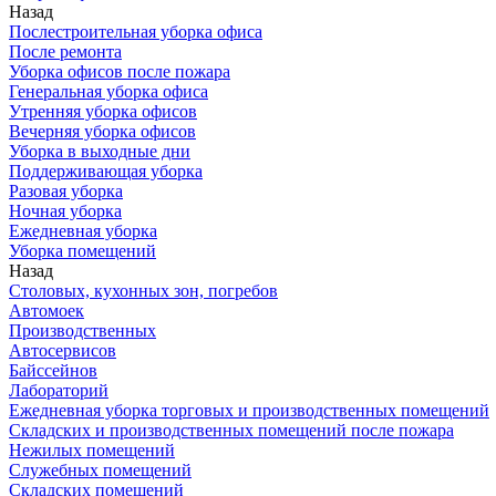
Назад
Послестроительная уборка офиса
После ремонта
Уборка офисов после пожара
Генеральная уборка офиса
Утренняя уборка офисов
Вечерняя уборка офисов
Уборка в выходные дни
Поддерживающая уборка
Разовая уборка
Ночная уборка
Ежедневная уборка
Уборка помещений
Назад
Столовых, кухонных зон, погребов
Автомоек
Производственных
Автосервисов
Байссейнов
Лабораторий
Ежедневная уборка торговых и производственных помещений
Складских и производственных помещений после пожара
Нежилых помещений
Служебных помещений
Складских помещений