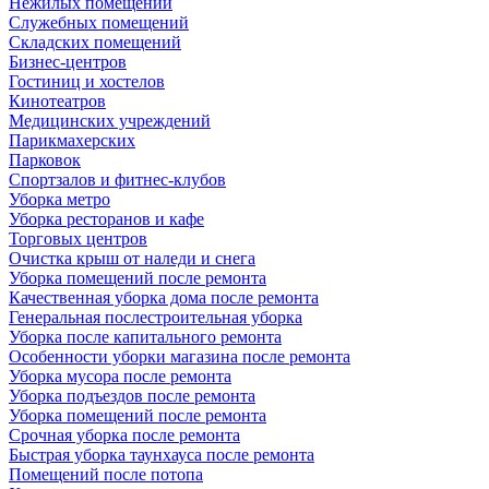
Нежилых помещений
Служебных помещений
Складских помещений
Бизнес-центров
Гостиниц и хостелов
Кинотеатров
Медицинских учреждений
Парикмахерских
Парковок
Спортзалов и фитнес-клубов
Уборка метро
Уборка ресторанов и кафе
Торговых центров
Очистка крыш от наледи и снега
Уборка помещений после ремонта
Качественная уборка дома после ремонта
Генеральная послестроительная уборка
Уборка после капитального ремонта
Особенности уборки магазина после ремонта
Уборка мусора после ремонта
Уборка подъездов после ремонта
Уборка помещений после ремонта
Срочная уборка после ремонта
Быстрая уборка таунхауса после ремонта
Помещений после потопа