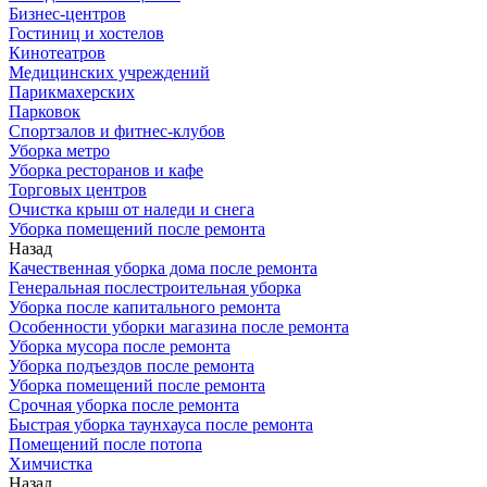
Бизнес-центров
Гостиниц и хостелов
Кинотеатров
Медицинских учреждений
Парикмахерских
Парковок
Спортзалов и фитнес-клубов
Уборка метро
Уборка ресторанов и кафе
Торговых центров
Очистка крыш от наледи и снега
Уборка помещений после ремонта
Назад
Качественная уборка дома после ремонта
Генеральная послестроительная уборка
Уборка после капитального ремонта
Особенности уборки магазина после ремонта
Уборка мусора после ремонта
Уборка подъездов после ремонта
Уборка помещений после ремонта
Срочная уборка после ремонта
Быстрая уборка таунхауса после ремонта
Помещений после потопа
Химчистка
Назад