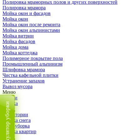
Полировка мраморных полов и других поверхностей
Полировка мрамора
Мойка окон и фасадов
Мойка окон
Мойка окон после ремонта
Мойка окон альпинистами
Мойка витрин
Мойка фасадов
Мойка дома
Мойка коттеджа
Полимерное покрытие пола
Промышленный альпинизм
Шлифовка мрамора
Чистка кафельной плитки
Устранение запахов
Вывоз мусора
Меню
Услуги
Уборка
Калькулятор уборки
Назад
Территории
Уборка снега
ВИП-уборка
Уборка квартир
Назад