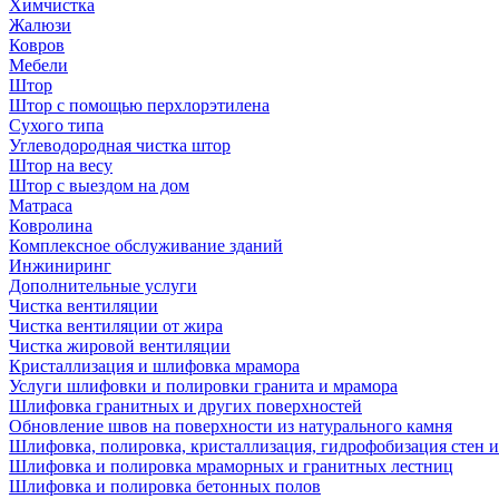
Химчистка
Жалюзи
Ковров
Мебели
Штор
Штор с помощью перхлорэтилена
Сухого типа
Углеводородная чистка штор
Штор на весу
Штор с выездом на дом
Матраса
Ковролина
Комплексное обслуживание зданий
Инжиниринг
Дополнительные услуги
Чистка вентиляции
Чистка вентиляции от жира
Чистка жировой вентиляции
Кристаллизация и шлифовка мрамора
Услуги шлифовки и полировки гранита и мрамора
Шлифовка гранитных и других поверхностей
Обновление швов на поверхности из натурального камня
Шлифовка, полировка, кристаллизация, гидрофобизация стен и
Шлифовка и полировка мраморных и гранитных лестниц
Шлифовка и полировка бетонных полов